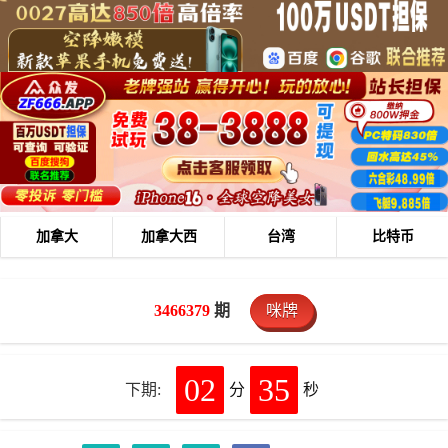
加拿大
加拿大西
台湾
比特币
3466379
期
咪牌
02
35
下期:
分
秒